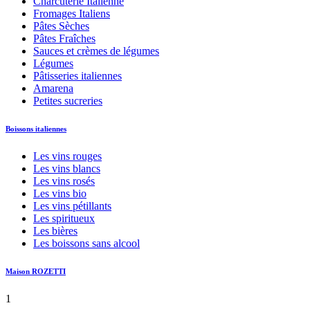
Charcuterie Italienne
Fromages Italiens
Pâtes Sèches
Pâtes Fraîches
Sauces et crèmes de légumes
Légumes
Pâtisseries italiennes
Amarena
Petites sucreries
Boissons italiennes
Les vins rouges
Les vins blancs
Les vins rosés
Les vins bio
Les vins pétillants
Les spiritueux
Les bières
Les boissons sans alcool
Maison ROZETTI
1