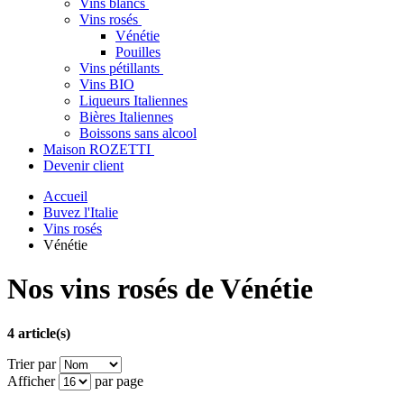
Vins blancs
Vins rosés
Vénétie
Pouilles
Vins pétillants
Vins BIO
Liqueurs Italiennes
Bières Italiennes
Boissons sans alcool
Maison ROZETTI
Devenir client
Accueil
Buvez l'Italie
Vins rosés
Vénétie
Nos vins rosés de Vénétie
4 article(s)
Trier par
Afficher
par page