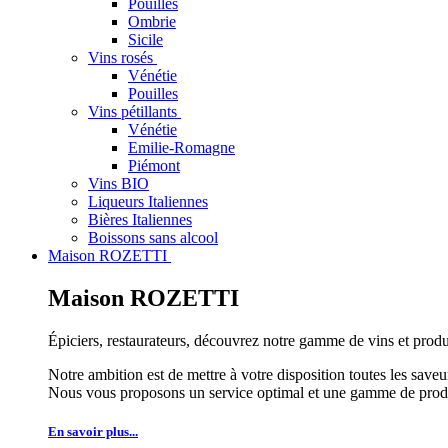
Pouilles
Ombrie
Sicile
Vins rosés
Vénétie
Pouilles
Vins pétillants
Vénétie
Emilie-Romagne
Piémont
Vins BIO
Liqueurs Italiennes
Bières Italiennes
Boissons sans alcool
Maison ROZETTI
Maison ROZETTI
Épiciers, restaurateurs, découvrez notre gamme de vins et produi
Notre ambition est de mettre à votre disposition toutes les saveur
Nous vous proposons un service optimal et une gamme de produi
En savoir plus...