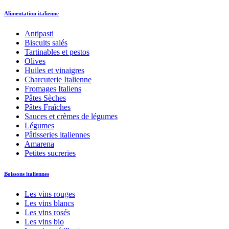
Alimentation italienne
Antipasti
Biscuits salés
Tartinables et pestos
Olives
Huiles et vinaigres
Charcuterie Italienne
Fromages Italiens
Pâtes Sèches
Pâtes Fraîches
Sauces et crèmes de légumes
Légumes
Pâtisseries italiennes
Amarena
Petites sucreries
Boissons italiennes
Les vins rouges
Les vins blancs
Les vins rosés
Les vins bio