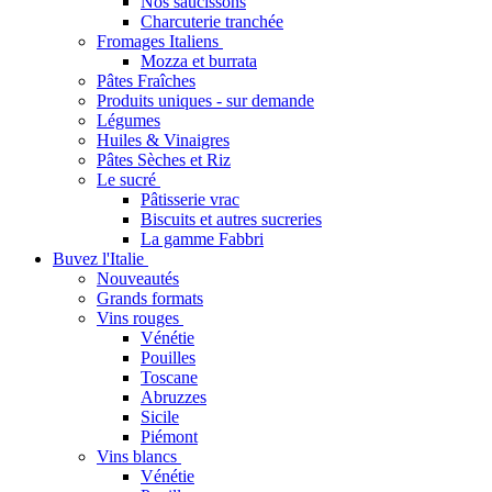
Nos saucissons
Charcuterie tranchée
Fromages Italiens
Mozza et burrata
Pâtes Fraîches
Produits uniques - sur demande
Légumes
Huiles & Vinaigres
Pâtes Sèches et Riz
Le sucré
Pâtisserie vrac
Biscuits et autres sucreries
La gamme Fabbri
Buvez l'Italie
Nouveautés
Grands formats
Vins rouges
Vénétie
Pouilles
Toscane
Abruzzes
Sicile
Piémont
Vins blancs
Vénétie